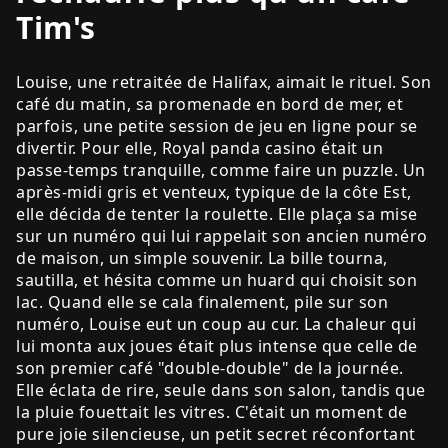
Tim's
Louise, une retraitée de Halifax, aimait le rituel. Son
café du matin, sa promenade en bord de mer, et
parfois, une petite session de jeu en ligne pour se
divertir. Pour elle, Royal panda casino était un
passe-temps tranquille, comme faire un puzzle. Un
après-midi gris et venteux, typique de la côte Est,
elle décida de tenter la roulette. Elle plaça sa mise
sur un numéro qui lui rappelait son ancien numéro
de maison, un simple souvenir. La bille tourna,
sautilla, et hésita comme un huard qui choisit son
lac. Quand elle se cala finalement, pile sur son
numéro, Louise eut un coup au cur. La chaleur qui
lui monta aux joues était plus intense que celle de
son premier café "double-double" de la journée.
Elle éclata de rire, seule dans son salon, tandis que
la pluie fouettait les vitres. C'était un moment de
pure joie silencieuse, un petit secret réconfortant