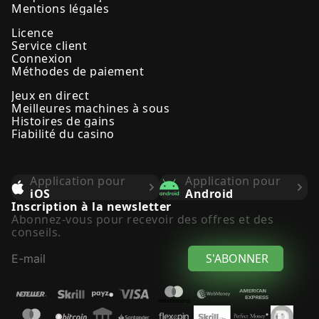
Mentions légales
Licence
Service client
Connexion
Méthodes de paiement
Jeux en direct
Meilleures machines à sous
Histoires de gains
Fiabilité du casino
Application pour
Application pour
iOS
Android
Inscription à la newsletter
Abonnez-vous pour recevoir des offres et des
conseils.
S'ABONNER