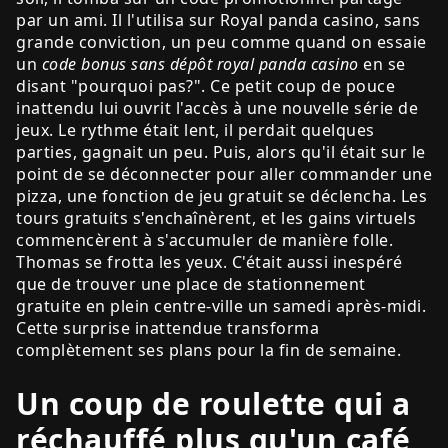
par un ami. Il l'utilisa sur Royal panda casino, sans
grande conviction, un peu comme quand on essaie
un
code bonus sans dépôt royal panda casino
en se
disant "pourquoi pas?". Ce petit coup de pouce
inattendu lui ouvrit l'accès à une nouvelle série de
jeux. Le rythme était lent, il perdait quelques
parties, gagnait un peu. Puis, alors qu'il était sur le
point de se déconnecter pour aller commander une
pizza, une fonction de jeu gratuit se déclencha. Les
tours gratuits s'enchaînèrent, et les gains virtuels
commencèrent à s'accumuler de manière folle.
Thomas se frotta les yeux. C'était aussi inespéré
que de trouver une place de stationnement
gratuite en plein centre-ville un samedi après-midi.
Cette surprise inattendue transforma
complètement ses plans pour la fin de semaine.
Un coup de roulette qui a
réchauffé plus qu'un café