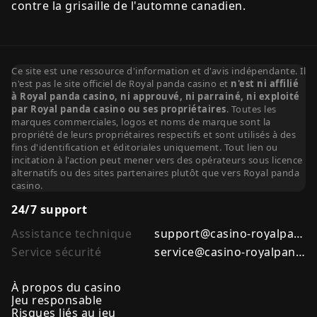
contre la grisaille de l'automne canadien.
Ce site est une ressource d'information et d'avis indépendante. Il
n'est pas le site officiel de Royal panda casino et
n'est ni affilié
à Royal panda casino, ni approuvé, ni parrainé, ni exploité
par Royal panda casino ou ses propriétaires
. Toutes les
marques commerciales, logos et noms de marque sont la
propriété de leurs propriétaires respectifs et sont utilisés à des
fins d'identification et éditoriales uniquement. Tout lien ou
incitation à l'action peut mener vers des opérateurs sous licence
alternatifs ou des sites partenaires plutôt que vers Royal panda
casino.
24/7 support
Assistance technique
support@casino-royalpanda.ca
Service sécurité
service@casino-royalpanda.ca
À propos du casino
Jeu responsable
Risques liés au jeu