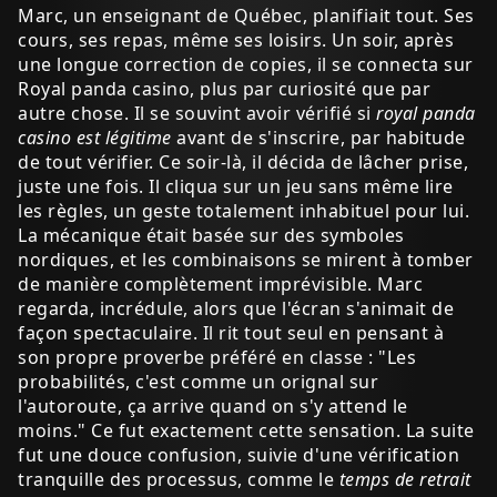
Marc, un enseignant de Québec, planifiait tout. Ses
cours, ses repas, même ses loisirs. Un soir, après
une longue correction de copies, il se connecta sur
Royal panda casino, plus par curiosité que par
autre chose. Il se souvint avoir vérifié si
royal panda
casino est légitime
avant de s'inscrire, par habitude
de tout vérifier. Ce soir-là, il décida de lâcher prise,
juste une fois. Il cliqua sur un jeu sans même lire
les règles, un geste totalement inhabituel pour lui.
La mécanique était basée sur des symboles
nordiques, et les combinaisons se mirent à tomber
de manière complètement imprévisible. Marc
regarda, incrédule, alors que l'écran s'animait de
façon spectaculaire. Il rit tout seul en pensant à
son propre proverbe préféré en classe : "Les
probabilités, c'est comme un orignal sur
l'autoroute, ça arrive quand on s'y attend le
moins." Ce fut exactement cette sensation. La suite
fut une douce confusion, suivie d'une vérification
tranquille des processus, comme le
temps de retrait